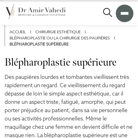
A
l
Recherche
l
e
r
ACCUEIL
I
CHIRURGIE ESTHÉTIQUE
I
d
BLÉPHAROPLASTIE OU LA CHIRURGIE DES PAUPIÈRES
I
i
BLÉPHAROPLASTIE SUPÉRIEURE
r
e
Blépharoplastie supérieure
c
t
e
Des paupières lourdes et tombantes vieillissent très
m
rapidement un regard. Ce vieillissement du regard
e
dépasse de loin le simple aspect esthétique, car il
n
donne un aspect triste, fatigué, amorphe, qui peut
t
porter préjudice au patient, dans sa vie personnelle
a
u
ou ses activités professionnelles. Même le
c
maquillage chez une femme en devient difficile et ne
o
masque rien. La blépharoplastie supérieure est une