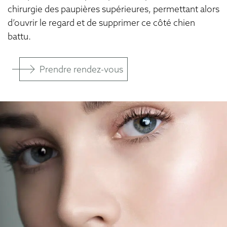
n
chirurgie des paupières supérieures, permettant alors
t
e
d’ouvrir le regard et de supprimer ce côté chien
n
battu.
u
Prendre rendez-vous