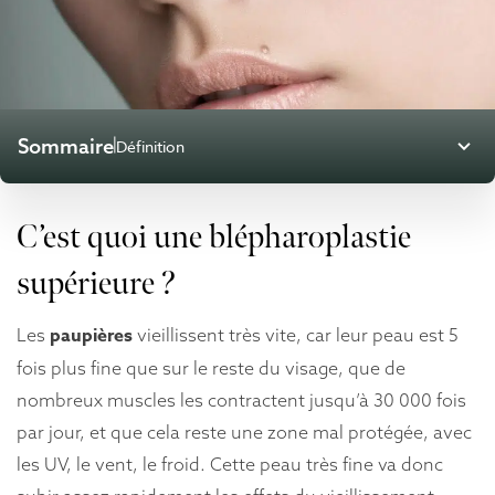
Sommaire
Définition
Définition
Indications
C’est quoi une blépharoplastie
Pour qui
Déroulement
supérieure ?
Opération
Douleur
paupières
Les
vieillissent très vite, car leur peau est 5
Effets secondaires
fois plus fine que sur le reste du visage, que de
Résultats
nombreux muscles les contractent jusqu’à 30 000 fois
Intervention
Le spécialiste
par jour, et que cela reste une zone mal protégée, avec
Tarifs
les UV, le vent, le froid. Cette peau très fine va donc
FAQ