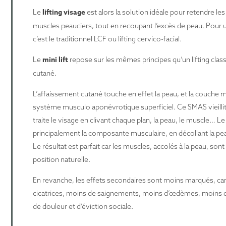
lifting visage
Le
est alors la solution idéale pour retendre les
muscles peauciers, tout en recoupant l’excès de peau. Pour un r
c’est le traditionnel LCF ou lifting cervico-facial.
mini lift
Le
repose sur les mêmes principes qu’un lifting class
cutané.
L’affaissement cutané touche en effet la peau, et la couche m
système musculo aponévrotique superficiel. Ce SMAS vieillit c
traite le visage en clivant chaque plan, la peau, le muscle… Le
principalement la composante musculaire, en décollant la pe
Le résultat est parfait car les muscles, accolés à la peau, son
position naturelle.
En revanche, les effets secondaires sont moins marqués, car 
cicatrices, moins de saignements, moins d’œdèmes, moins d’i
de douleur et d’éviction sociale.