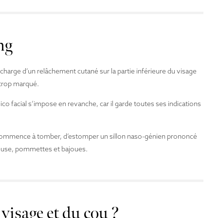
ng
en charge d’un relâchement cutané sur la partie inférieure du visage
 trop marqué.
ico facial s’impose en revanche, car il garde toutes ses indications
ui commence à tomber, d’estomper un sillon naso-génien prononcé
euse, pommettes et bajoues.
visage et du cou ?