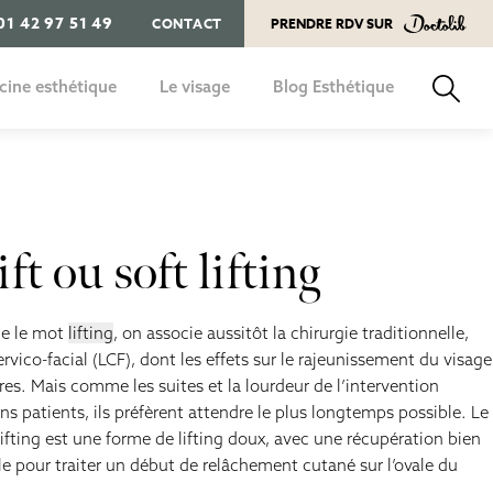
01 42 97 51 49
CONTACT
PRENDRE RDV SUR
01 42 97 51 49
PRENDRE RDV SUR
ine esthétique
Le visage
Blog Esthétique
tox
tox ride du lion
ide hyaluronique cernes
MD codes
Botox
ide hyaluronique
ide hyaluronique lèvre
Comblement des rides
Acide hyaluronique
ls tenseurs
mblement des rides
Fils tenseurs
fting médical
ofiloplastie médicale
Lifting médical
ft ou soft lifting
ducteurs de collagène
inoplastie médicale
Blépharoplastie
inboosters
ommette
Rhinoplastie
e le mot
lifting
, on associe aussitôt la chirurgie traditionnelle,
enton
Lifting
cervico-facial (LCF), dont les effets sur le rajeunissement du visage
res. Mais comme les suites et la lourdeur de l’intervention
D codes
Liposuccion du double
menton
ns patients, ils préfèrent attendre le plus longtemps possible. Le
ide hyaluronique sillons
 lifting est une forme de lifting doux, avec une récupération bien
sogéniens
Lipofilling
ale pour traiter un début de relâchement cutané sur l’ovale du
Bichectomie