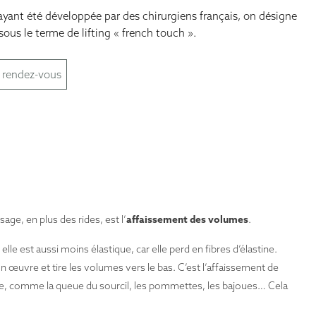
yant été développée par des chirurgiens français, on désigne
Otoplastie
t sous le terme de lifting « french touch ».
Chirurgie du sourire
Génioplastie
 rendez-vous
La chirurgie orthognatique
affaissement des volumes
sage, en plus des rides, est l’
.
lle est aussi moins élastique, car elle perd en fibres d’élastine.
son œuvre et tire les volumes vers le bas. C’est l’affaissement de
age, comme la queue du sourcil, les pommettes, les bajoues… Cela