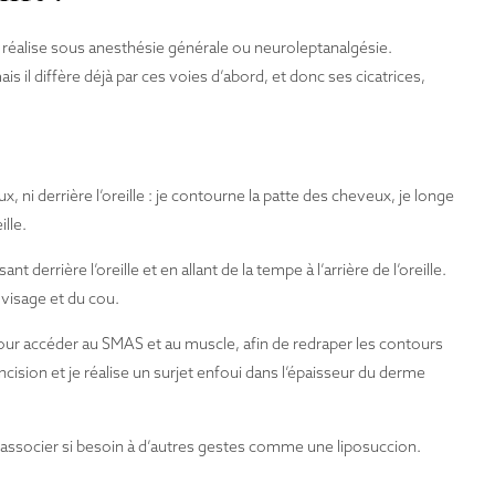
e réalise sous anesthésie générale ou neuroleptanalgésie.
mais il diffère déjà par ces voies d’abord, et donc ses cicatrices,
x, ni derrière l’oreille : je contourne la patte des cheveux, je longe
ille.
t derrière l’oreille et en allant de la tempe à l’arrière de l’oreille.
u visage et du cou.
pour accéder au SMAS et au muscle, afin de redraper les contours
ncision et je réalise un surjet enfoui dans l’épaisseur du derme
 l’associer si besoin à d’autres gestes comme une liposuccion.