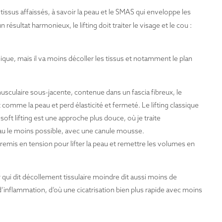
 tissus affaissés, à savoir la peau et le SMAS qui enveloppe les
ésultat harmonieux, le lifting doit traiter le visage et le cou :
ique, mais il va moins décoller les tissus et notamment le plan
usculaire sous-jacente, contenue dans un fascia fibreux, le
omme la peau et perd élasticité et fermeté. Le lifting classique
 soft lifting est une approche plus douce, où je traite
au le moins possible, avec une canule mousse.
t remis en tension pour lifter la peau et remettre les volumes en
qui dit décollement tissulaire moindre dit aussi moins de
nflammation, d’où une cicatrisation bien plus rapide avec moins