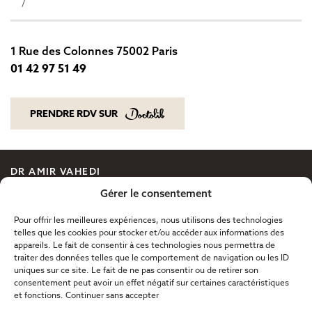
1 Rue des Colonnes 75002 Paris
01 42 97 51 49
01 42 97 51 49
PRENDRE RDV SUR
PRENDRE RDV SUR
DR AMIR VAHEDI
CHIRURGIE ESTHÉTIQUE
Gérer le consentement
MÉDECINE ESTHÉTIQUE
Pour offrir les meilleures expériences, nous utilisons des technologies
LE VISAGE
telles que les cookies pour stocker et/ou accéder aux informations des
appareils. Le fait de consentir à ces technologies nous permettra de
BLOG ESTHÉTIQUE
traiter des données telles que le comportement de navigation ou les ID
CONTACT
uniques sur ce site. Le fait de ne pas consentir ou de retirer son
consentement peut avoir un effet négatif sur certaines caractéristiques
et fonctions.
Continuer sans accepter
Création Antipodes Médical ©