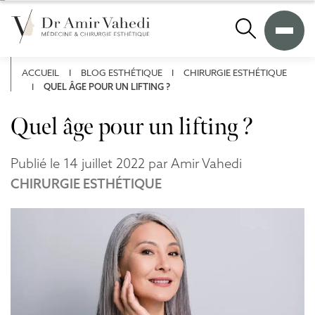
A
l
Recherche
l
e
r
ACCUEIL
I
BLOG ESTHÉTIQUE
I
CHIRURGIE ESTHÉTIQUE
d
I
QUEL ÂGE POUR UN LIFTING ?
i
r
Quel âge pour un lifting ?
e
c
t
Publié le 14 juillet 2022 par Amir Vahedi
e
CHIRURGIE ESTHÉTIQUE
m
e
n
t
a
u
c
o