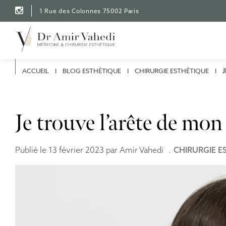
A
1 Rue des Colonnes 75002 Paris
l
l
e
Recherche
r
d
i
r
ACCUEIL
I
BLOG ESTHÉTIQUE
I
CHIRURGIE ESTHÉTIQUE
I
J
e
c
t
e
Je trouve l’arête de mon 
m
e
n
t
Publié le 13 février 2023 par Amir Vahedi
CHIRURGIE E
a
u
c
o
n
t
e
n