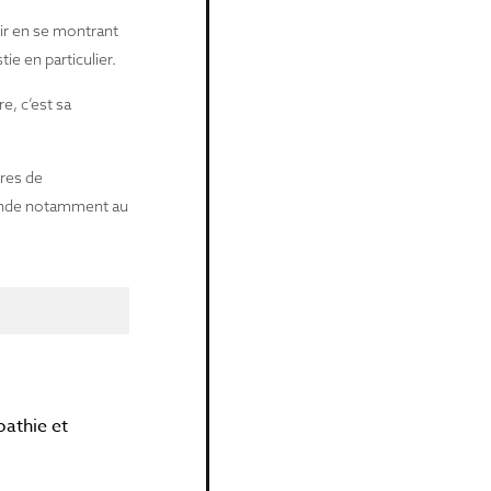
rir en se montrant
ie en particulier.
e, c’est sa
ires de
mmande notamment au
pathie et