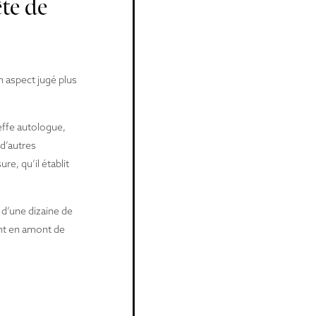
te de
n aspect jugé plus
reffe autologue,
 d’autres
e, qu’il établit
 d’une dizaine de
ent en amont de