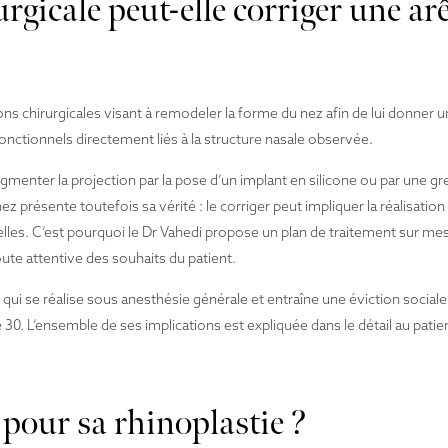
gicale peut-elle corriger une arê
ns chirurgicales visant à remodeler la forme du nez afin de lui donner u
fonctionnels directement liés à la structure nasale observée.
 augmenter la projection par la pose d’un implant en silicone ou par une g
z présente toutefois sa vérité : le corriger peut impliquer la réalisation
lles. C’est pourquoi le Dr Vahedi propose un plan de traitement sur mesur
te attentive des souhaits du patient.
e qui se réalise sous anesthésie générale et entraîne une éviction sociale
30. L’ensemble de ses implications est expliquée dans le détail au pati
pour sa rhinoplastie ?