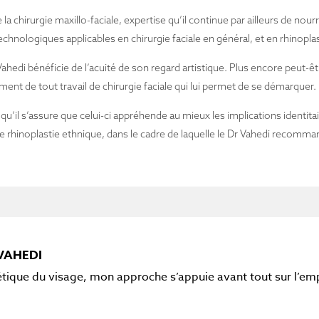
a chirurgie maxillo-faciale, expertise qu’il continue par ailleurs de nour
chnologiques applicables en chirurgie faciale en général, et en rhinoplast
ahedi bénéficie de l’acuité de son regard artistique. Plus encore peut-êtr
 de tout travail de chirurgie faciale qui lui permet de se démarquer.
t qu’il s’assure que celui-ci appréhende au mieux les implications identita
’une rhinoplastie ethnique, dans le cadre de laquelle le Dr Vahedi reco
VAHEDI
étique du visage, mon approche s’appuie avant tout sur l’em