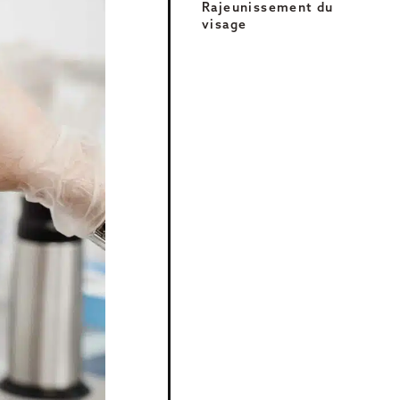
Rajeunissement du
Otoplastie
visage
Chirurgie du sourire
Génioplastie
La chirurgie orthognatique