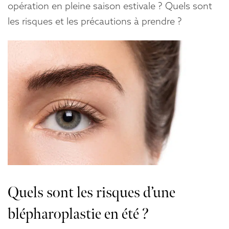
n
opération en pleine saison estivale ? Quels sont
t
les risques et les précautions à prendre ?
e
n
u
Quels sont les risques d’une
blépharoplastie en été ?