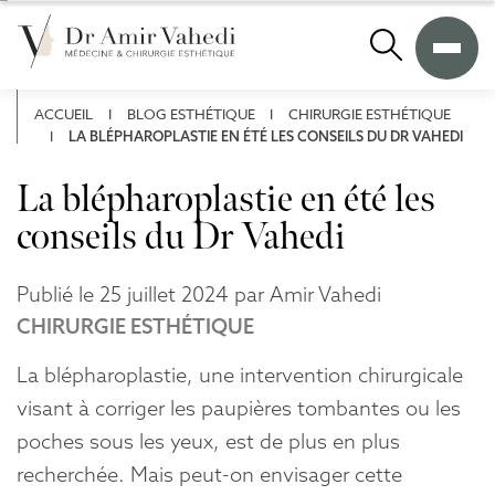
A
l
Recherche
l
e
r
ACCUEIL
I
BLOG ESTHÉTIQUE
I
CHIRURGIE ESTHÉTIQUE
d
I
LA BLÉPHAROPLASTIE EN ÉTÉ LES CONSEILS DU DR VAHEDI
i
r
La blépharoplastie en été les
e
conseils du Dr Vahedi
c
t
e
Publié le 25 juillet 2024 par Amir Vahedi
m
e
CHIRURGIE ESTHÉTIQUE
n
t
La blépharoplastie, une intervention chirurgicale
a
visant à corriger les paupières tombantes ou les
u
poches sous les yeux, est de plus en plus
c
o
recherchée. Mais peut-on envisager cette