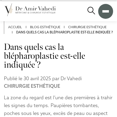
A
l
Recherche
l
e
r
ACCUEIL
I
BLOG ESTHÉTIQUE
I
CHIRURGIE ESTHÉTIQUE
d
I
DANS QUELS CAS LA BLÉPHAROPLASTIE EST-ELLE INDIQUÉE ?
i
r
Dans quels cas la
e
blépharoplastie est-elle
c
t
indiquée ?
e
m
e
Publié le 30 avril 2025 par Dr Vahedi
n
CHIRURGIE ESTHÉTIQUE
t
a
La zone du regard est l’une des premières à trahir
u
les signes du temps. Paupières tombantes,
c
o
poches sous les yeux, excès de peau ou aspect