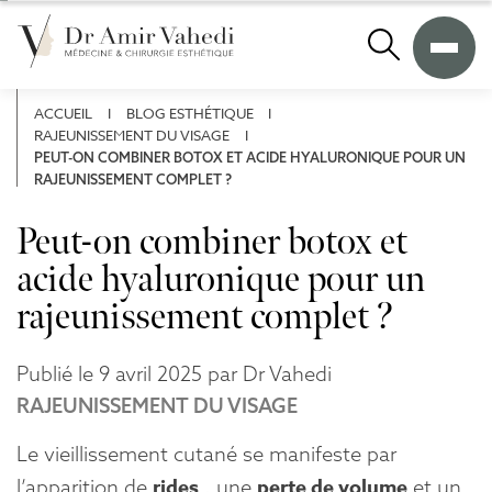
A
l
Recherche
l
e
r
ACCUEIL
I
BLOG ESTHÉTIQUE
I
d
RAJEUNISSEMENT DU VISAGE
I
i
PEUT-ON COMBINER BOTOX ET ACIDE HYALURONIQUE POUR UN
r
RAJEUNISSEMENT COMPLET ?
e
c
Peut-on combiner botox et
t
acide hyaluronique pour un
e
m
rajeunissement complet ?
e
n
t
Publié le 9 avril 2025 par Dr Vahedi
a
RAJEUNISSEMENT DU VISAGE
u
c
Le vieillissement cutané se manifeste par
o
l’apparition de
rides
, une
perte de volume
et un