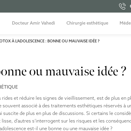
Docteur Amir Vahedi
Chirurgie esthétique
Médec
Blépharoplastie
Blépharoplastie supérieure
Rhinoplastie ethnique
Chirurgie des cernes par
Nano lipofilling
Bo
Bo
Ac
lifting malaire
OTOX À L'ADOLESCENCE : BONNE OU MAUVAISE IDÉE ?
Rhinoplastie
Blépharoplastie inférieure
Rhinoplastie secondaire
Lipofilling des lèvres
Ac
Ac
Lifting de la lèvre
supérieure
Lifting du visage
Blépharoplastie d’addition
Rhinoplastie de la bosse du
Lipofilling : restauration
Fi
Co
nez
des volumes du visage
Lifting temporal
Liposuccion du double
Pinch blépharoplastie
Li
Pr
 bonne ou mauvaise idée ?
menton
Lifting Deep Plane
In
Rh
Lipofilling
Mini lift ou soft lifting
Sk
P
HÉTIQUE
Bichectomie
M
Otoplastie
rides et réduire les signes de vieillissement, est de plus en p
M
e souvent associé à des traitements esthétiques réservés à un
Chirurgie du sourire
ui suscite de plus en plus de discussions. Si certains le cons
Ac
Génioplastie
na
lisse, d’autres s’interrogent sur les risques et les conséquen
Chirurgie orthognatique
 l’adolescence est-il une bonne ou une mauvaise idée ?