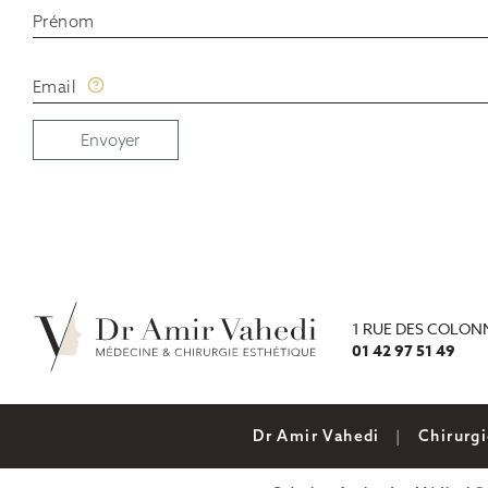
Prénom
Email
Envoyer
1 RUE DES COLON
01 42 97 51 49
01 42 97 51 49
Dr Amir Vahedi
Chirurg