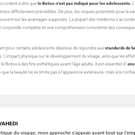
le
Botox n’est pas indiqué pour les adolescents.
accordent à dire que
L
tox difficilement prévisibles. De plus, les risques potentiels pour la 
souvent sur les avantages supposés. La plupart des médecins s’accorde
té corporelle complète et une compréhension consciente des conséque
standards de 
yant pour certains adolescents désireux de répondre aux
s. L’impact physique sur le développement du visage, ainsi que les eff
enc
le Botox à des fins esthétiques avant l’âge adulte. Il est essentiel d’
ue la beauté ne se limite pas à l’apparence extérieure, mais à la confia
VAHEDI
étique du visage, mon approche s’appuie avant tout sur l’em