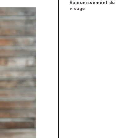
Rajeunissement du
Otoplastie
visage
Chirurgie du sourire
Génioplastie
La chirurgie orthognatique