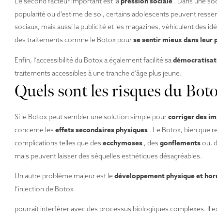
pression sociale
Le second facteur important est la
. Dans une soc
popularité ou d’estime de soi, certains adolescents peuvent ressen
sociaux, mais aussi la publicité et les magazines, véhiculent des i
se sentir mieux dans leur 
des traitements comme le Botox pour
démocratisat
Enfin, l’accessibilité du Botox a également facilité sa
traitements accessibles à une tranche d’âge plus jeune.
Quels sont les risques du Boto
corriger des i
Si le Botox peut sembler une solution simple pour
effets secondaires physiques
concerne les
. Le Botox, bien que re
ecchymoses
gonflements
complications telles que des
, des
ou, 
mais peuvent laisser des séquelles esthétiques désagréables.
développement physique et hor
Un autre problème majeur est le
l’injection de Botox
pourrait interférer avec des processus biologiques complexes. Il e