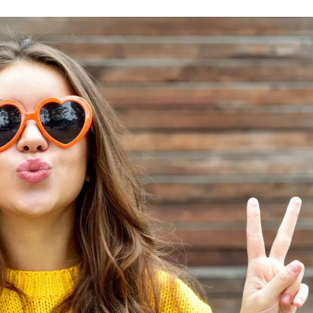
Greffe de cheveux
Profiloplastie