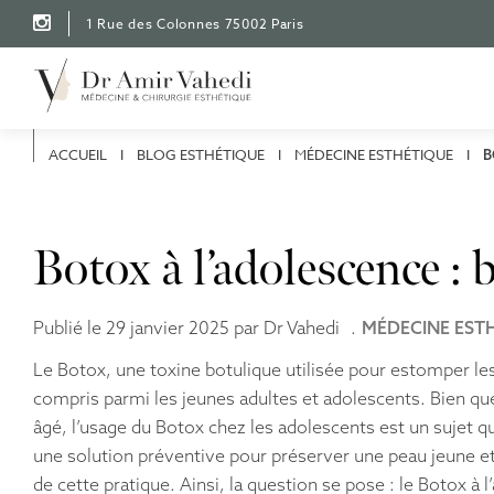
A
1 Rue des Colonnes 75002 Paris
l
l
e
Recherche
r
d
i
r
ACCUEIL
I
BLOG ESTHÉTIQUE
I
MÉDECINE ESTHÉTIQUE
I
B
e
c
t
e
Botox à l’adolescence :
m
e
n
t
Publié le 29 janvier 2025 par Dr Vahedi
MÉDECINE EST
a
u
Le Botox, une toxine botulique utilisée pour estomper les 
c
compris parmi les jeunes adultes et adolescents. Bien qu
o
n
âgé, l’usage du Botox chez les adolescents est un sujet q
t
une solution préventive pour préserver une peau jeune et 
e
de cette pratique. Ainsi, la question se pose : le Botox à
n