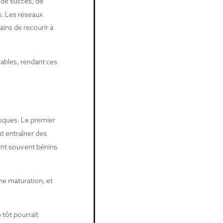
 de succès, de
s. Les réseaux
ains de recourir à
dables, rendant ces
isques. Le premier
ut entraîner des
ont souvent bénins
ne maturation, et
 tôt pourrait