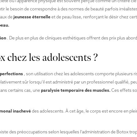
iété où l’apparence physique est souvent perçue comme un critère clé
tir le besoin de correspondre à des normes de beauté parfois irréaliste
jeunesse éternelle
déaux de
et de peau lisse, renforçant le désir chez cert
peau.
ion
. De plus en plus de cliniques esthétiques offrent des prix plus abor
x chez les adolescents ?
mperfections
, son utilisation chez les adolescents comporte plusieurs r
lativement sûr lorsqu’il est administré par un professionnel qualifié, pe
paralysie temporaire des muscles.
dans certains cas, une
Ces effets s
monal inachevé
des adolescents. À cet âge, le corps est encore en plei
xiste des préoccupations selon lesquelles l’administration de Botox trop