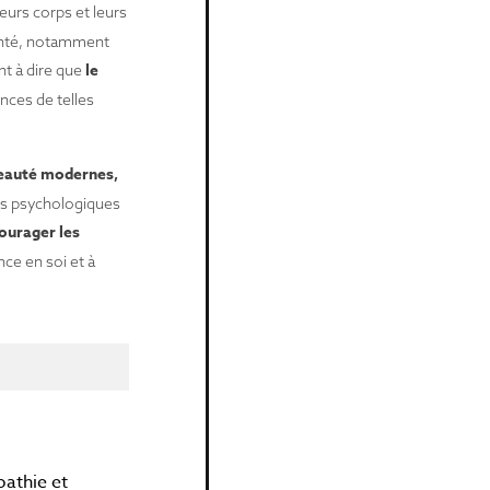
eurs corps et leurs
santé, notamment
le
nt à dire que
nces de telles
beauté modernes,
ets psychologiques
ourager les
nce en soi et à
pathie et