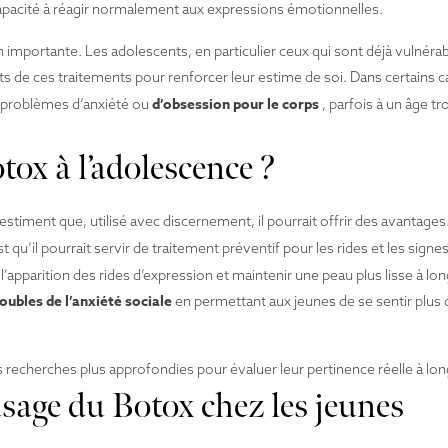
capacité à réagir normalement aux expressions émotionnelles.
ortante. Les adolescents, en particulier ceux qui sont déjà vulnérabl
s de ces traitements pour renforcer leur estime de soi. Dans certains c
d’obsession pour le corps
es problèmes d’anxiété ou
, parfois à un âge tr
tox à l’adolescence ?
estiment que, utilisé avec discernement, il pourrait offrir des avantages.
t qu’il pourrait servir de traitement préventif pour les rides et les signe
’apparition des rides d’expression et maintenir une peau plus lisse à lo
roubles de l’anxiété sociale
en permettant aux jeunes de se sentir plus 
recherches plus approfondies pour évaluer leur pertinence réelle à lo
usage du Botox chez les jeunes