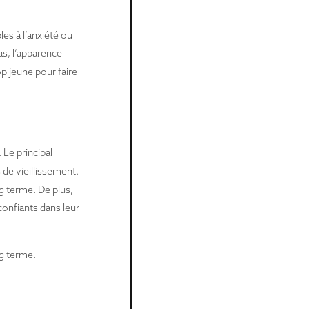
es à l’anxiété ou
as, l’apparence
op jeune pour faire
 Le principal
s de vieillissement.
ng terme. De plus,
confiants dans leur
ng terme.